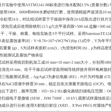
实验中使用ASTM1141-98标准进行海水配制3.5% (质量分数) Na
使用180#、600#和800#水磨砂纸打磨，使用酒精超声波清洗1
℃深冷处理24 h，对比组试样置于干燥箱中保存24 h后取出进行挂
 ℃。浸泡完成后使用除锈剂 (3.5 g六次甲基四胺+500 mL盐酸+5
后吹干，干燥、称重。每组实验含3个平行试样。采用SatoriousTE12
表征腐蚀速率[8]：
V=8.76×107×(W2?W1)Stρ (1)
式中，V为年平均腐
重量 (g)，S为试样表面积 (cm2)，t为浸泡时间 (h)，ρ为样品密度 (
化学性能测试及腐蚀产物表征
样采用线切割机加工成10 mm×10 mm×2 mm大小，分别用180#
清洗10 min。吹干干燥后试样背面用铜导线焊接并用环氧树脂封
三电极测试系统，Ag/AgCl为参比电极 (RE)，Pt片为对电极 (
NaCl溶液中静置30 min，稳定后依次测量开路电位 (OCP)、电化学
下进行，频率范围：105~10-2 Hz;极化曲线扫描电压范围：OCP±0.
描电子显微镜 (SEM，JSM 7500F，10 kV) 观察试样腐蚀前后表
成分进行分析;使用X射线衍射仪 (XRD，X'Pert PRO) 对腐蚀