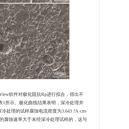
CView软件对极化阻抗Rp进行拟合，得出不
值如表1所示。极化曲线结果表明，深冷处理并
的试样腐蚀电流密度为3.643 ?A·cm-
泡试样的腐蚀速率大于未经深冷处理试样的，这与