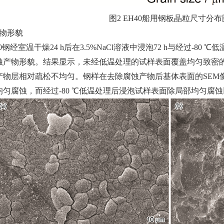
图2 EH40船用钢板晶粒尺寸分布
产物形貌
0钢经室温干燥24 h后在3.5%NaCl溶液中浸泡72 h与经过-80 ℃
蚀产物形貌。结果显示，未经低温处理的试样表面覆盖均匀致密的腐
产物层相对疏松不均匀。钢样在去除腐蚀产物后基体表面的SEM
均匀腐蚀，而经过-80 ℃低温处理后浸泡试样表面除局部均匀腐