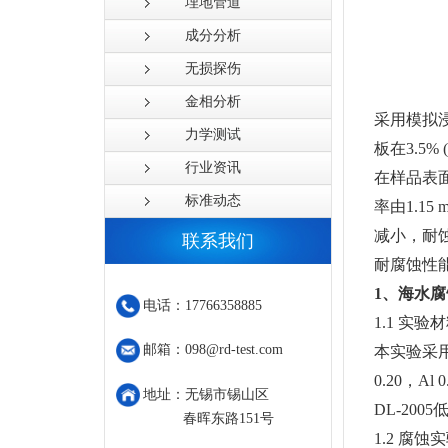
埋地管道
成分分析
无损探伤
金相分析
采用模拟
力学测试
板在3.5%
行业资讯
在样品表
标准动态
率由1.15 
减小，耐蚀
联系我们
耐腐蚀性
1、海水
电话：17766358885
1.1 实验
邮箱：098@rd-test.com
本实验采用新
0.20，A
地址：无锡市锡山区
DL-20
春晖东路151号
1.2 腐蚀