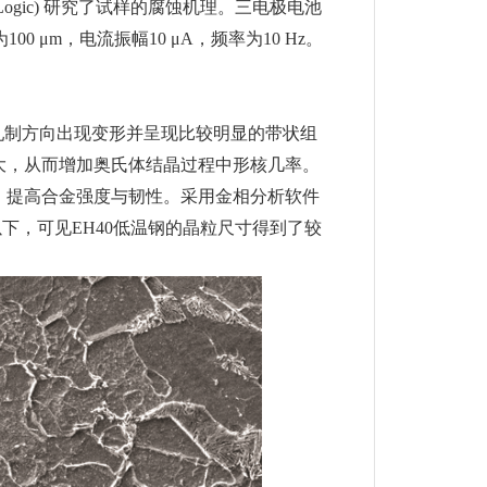
io Logic) 研究了试样的腐蚀机理。三电极电池
 μm，电流振幅10 μA，频率为10 Hz。
轧制方向出现变形并呈现比较明显的带状组
大，从而增加奥氏体结晶过程中形核几率。
，提高合金强度与韧性。采用金相分析软件
以下，可见EH40低温钢的晶粒尺寸得到了较