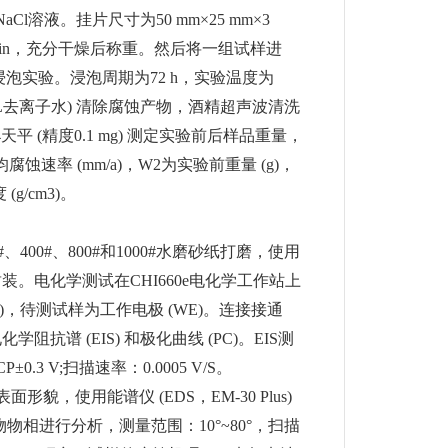
Cl溶液。挂片尺寸为50 mm×25 mm×3
0 min，充分干燥后称重。然后将一组试样进
片浸泡实验。浸泡周期为72 h，实验温度为
00 mL去离子水) 清除腐蚀产物，酒精超声波清洗
4天平 (精度0.1 mg) 测定实验前后样品重量，
蚀速率 (mm/a)，W2为实验前重量 (g)，
g/cm3)。
、400#、800#和1000#水磨砂纸打磨，使用
装。电化学测试在CHI660e电化学工作站上
CE)，待测试样为工作电极 (WE)。连接接通
阻抗谱 (EIS) 和极化曲线 (PC)。EIS测
3 V;扫描速率：0.0005 V/S。
面形貌，使用能谱仪 (EDS，EM-30 Plus)
产物物相进行分析，测量范围：10°~80°，扫描