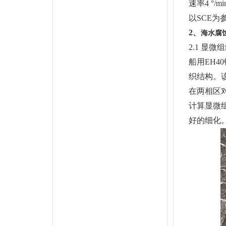
速率4 °/
以SCE为
2、
海水腐
2.1 显微
船用EH
织结构。
在两相区
计算显微组
好的细化