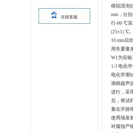
模拟浸泡挂片
mm，分别
在线客服
行-80 
(25±1)
10 min
用失重量来
W1为实验后
1.3 电
电化学测试试
酒精超声波
进行，采用
后，将试样在
量在开路电位
使用场发射扫
对腐蚀产物