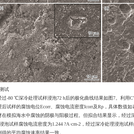
学测试
过-80 ℃深冷处理试样浸泡72 h后的极化曲线结果如图7。利用
后试样的腐蚀电位Ecorr、腐蚀电流密度Icorr及Rp，具体数
在模拟海水中腐蚀的阴极与阳极过程。但拟合结果显示，经过深冷处理
浸泡试样腐蚀电流密度为1.244 ?A·cm-2，经过深冷处理浸
测得的平均腐蚀速率结果一致。