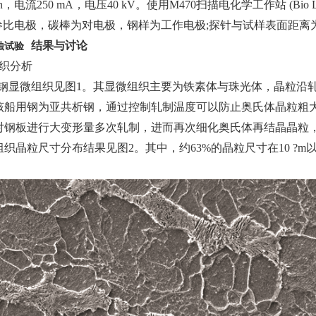
min，电流250 mA，电压40 kV。使用M470扫描电化学工作站 (B
参比电极，碳棒为对电极，钢样为工作电极;探针与试样表面距离为100
结果与讨论
蚀试验
组织分析
40钢显微组织见图1。其显微组织主要为铁素体与珠光体，晶粒沿
该船用钢为亚共析钢，通过控制轧制温度可以防止奥氏体晶粒粗
对钢板进行大变形量多次轧制，进而再次细化奥氏体再结晶晶粒
织晶粒尺寸分布结果见图2。其中，约63%的晶粒尺寸在10 ?m
。