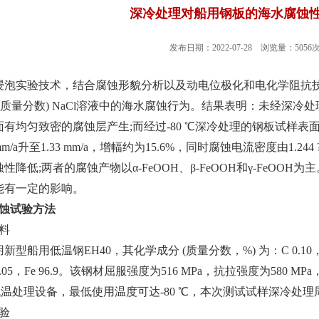
深冷处理对船用钢板的海水腐蚀
发布日期：2022-07-28 浏览量：5056
浸泡实验技术，结合腐蚀形貌分析以及动电位极化和电化学阻抗技
 (质量分数) NaCl溶液中的
海水腐蚀
行为。结果表明：未经深冷处
面有均匀致密的腐蚀层产生;而经过-80 ℃深冷处理的钢板试样
mm/a升至1.33 mm/a，增幅约为15.6%，同时腐蚀电流密度由1.244 ?
性降低;两者的腐蚀产物以α-FeOOH、β-FeOOH和γ-FeO
能有一定的影响。
腐蚀试验方法
材料
型船用低温钢EH40，其化学成分 (质量分数，%) 为：C 0.10，Si 0.20，
l 0.05，Fe 96.9。该钢材屈服强度为516 MPa，抗拉强度为58
05低温处理设备，最低使用温度可达-80 ℃，本次测试试样深冷处理周
实验