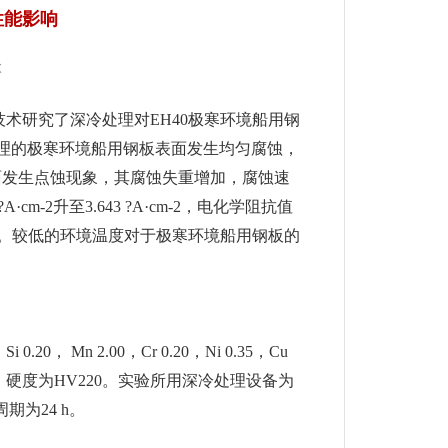
性能影响
次
术研究了深冷处理对EH40极寒环境船用钢
理的极寒环境船用钢板表面发生均匀腐蚀，
表面发生点蚀现象，其腐蚀失重增加，腐蚀速
A·cm-2升至3.643 ?A·cm-2，电化学阻抗值
OH为主。较低的环境温度对于极寒环境船用钢板的
 Mn 2.00，Cr 0.20，Ni 0.35，Cu
0 MPa，硬度为HV220。实验所用深冷处理设备为
期为24 h。