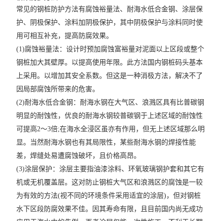
常见的钢桩防护方法有腐蚀裕量法、耐海水低合金钢、涂层保
护、阴极保护、涂料加阴极保护，其中阴极保护与涂料同时使
用可相互补充，提高防腐效果。
(1)腐蚀裕量法：设计时预加腐蚀富裕量对泥面以上区段或整个
钢桩加大其壁厚。以提高使用年限。此方法国内钢桩码头基本
上采用。以增加其安全系数。但这是一种消极方法，解决不了
因局部腐蚀所带来的危害。
(2)耐海水低合金钢：耐海水钢在大气区、浪溅区具有比普碳钢
明显的耐蚀性，优良的耐海水钢较普碳钢于上述区域的耐蚀性
可提高2～3倍;在海水全浸区虽亦有作用，但无上述区域那么明
显。当然耐海水钢也有其局限性，某些耐海水钢的焊接性能
差，焊缝处易遭腐蚀破坏，且价格高昂。
(3)涂层保护：涂层主要指油漆涂料、环氧玻璃钢护套和其它有
机或无机覆盖层。这对防止钢桩大气区和浪溅区的腐蚀是一较
为有效的方法(视不同的环境条件采用适宜的涂层)，但对钢桩
水下区段防腐效果不佳。因其寿命有限，且目前国内尚无成功