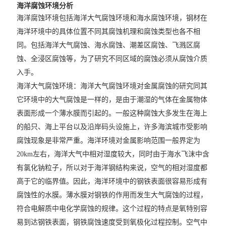
海洋腐蚀环境分析
海洋腐蚀环境包括海洋大气腐蚀环境和海水腐蚀环境，钢材在
海洋环境中的具体位置不同其腐蚀机理和腐蚀类型也各不相
同。包括海洋大气腐蚀、海水腐蚀、潮差区腐蚀、飞溅区腐
蚀、全浸区腐蚀等，为了研究不同区域的腐蚀必须从腐蚀介质
入手。
海洋大气腐蚀环境：海洋大气腐蚀环境对金属腐蚀的研究同其
它环境中的大气腐蚀是一样的，是由于潮湿的气体在金属物体
表面形成一个薄水膜而引起的。一般这种腐蚀大多发生在海上
的船只、海上平台以及沿岸码头设施上，许多海滨城市受影响
腐蚀现象是非常严重。海洋环境对金属影响范围一般界定为
20km左右，海洋大气中相对湿度较大，同时由于海水飞沫中含
有氯化钠粒子，所以对于海洋钢结构来说，空气的相对湿度都
高于它的临界值。因此，海洋环境中的钢铁表面很容易形成有
腐蚀性的水膜。薄水膜对钢铁的作用而发生大气腐蚀的过程，
符合电解质中电化学腐蚀的规律。这个过程的特点是氧特别容
易到达钢铁表面，钢铁腐蚀速度受到氧极化过程控制。空气中