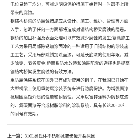
电位易趋于均匀，可减少阴极保护措施于始建时一时跟不上所
带来的腐蚀。
钢结构桥梁的防腐蚀措施应从设计、施工、维护、管理等方面
入手，忽略了任何一方面都将造成对钢结构桥梁腐蚀的隐患。
钢桥的加固补强及表面处理可以有效减少腐蚀的发生;复涂施工
工艺为采用局部除锈加涂面漆的一种适用于旧钢结构的涂装施
工工艺，采用局部除锈加涂面漆，可延长底漆的使用年限，减
少除锈，节省资金;桥面系防水改造和涂装配套的选择也是提高
钢结构桥梁发生腐蚀的有效方法。
重防腐涂装系统在国外已有成功使用的例子，在我国已开始在
大型桥梁上使用重防腐涂装系统来进行防腐保护。为增强面漆
抗周围腐蚀介质的性能和耐碱性，采用以富锌涂料为防锈底漆
的、氟碳面漆等合成树脂涂料的涂装系统，具有长达20- 30年
的耐候有效期。
上一篇：
316L奥氏体不锈钢碱液储罐开裂原因