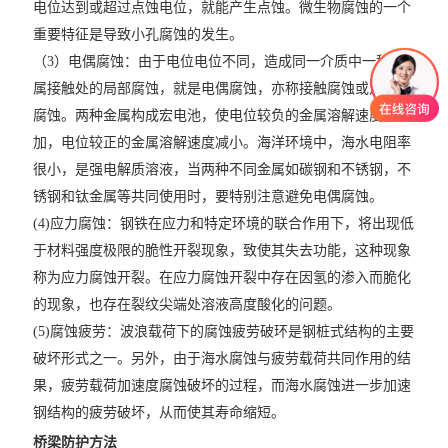
电位达到或超过点蚀电位，就能产生点蚀。微生物腐蚀的一个
重要特征是导致小孔腐蚀的发生。
（3）电偶腐蚀：由于电位电位不同，造成同一介质中一种金
属接触处的局部腐蚀，就是电偶腐蚀，亦称接触腐蚀或双金属
腐蚀。两种金属构成宏电池，使电位较负的金属溶解速度增
加，电位较正的金属溶解速度减小。海洋环境中，海水电阻率
很小，是强电解质溶液，当两种不同金属如碳钢和不锈钢，不
锈钢和钛金属等共同使用时，要特别注意避免电偶腐蚀。
(4)应力腐蚀：钢铁在应力和特定环境的联合作用下，将出现低
于材料强度极限的脆性开裂现象，致使其失去功能，这种现象
称为应力腐蚀开裂。在应力腐蚀开裂中存在因氢的渗入而脆化
的现象，也存在裂纹尖端处溶液高度酸化的问题。
(5)腐蚀疲劳：波浪载荷下的腐蚀疲劳破环是钢桩式结构的主要
破坏形式之一。另外，由于海水腐蚀与疲劳载荷共同作用的结
果，疲劳载荷加速度腐蚀破坏的过程，而海水腐蚀进一步加速
钢结构的疲劳破坏，从而使其寿命缩短。
桥梁防护方法