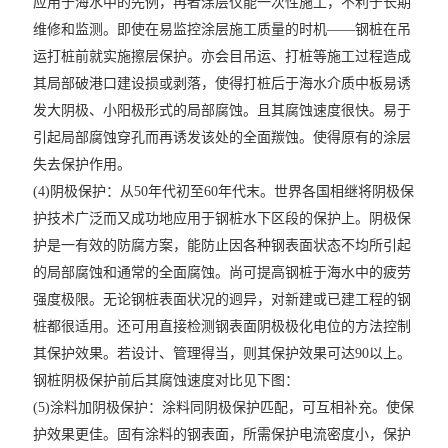
应用于海水中的先例，再者涂层仅能一次性施工，不利于长期
维修和监测。即使在易监控涂层施工质量的时机——钢桩在吊
运打桩前就实施擦层保护。亦会目吊运、打桩等施工过程造成
其局部破港口建设损或剥落，使得打桩后于海水介质中板易诱
发大阴极、小阳极形式的局部腐蚀。且其腐蚀速度很快。易于
引起局部腐蚀穿孔而再诱发该处的全面羰蚀。使得原有的涂层
失去保护作用。
(4)阴极保护：从50年代初至60年代末。世界各国相继将阴极保
护技术广泛而又成功地应用于钢桩水下区段的保护上。阴极保
护是一有效的防腐方案，能防止因各种钢表面状态不均所引起
的局部腐蚀和通常的全面腐蚀。尚可提高钢桩于海水中的疲劳
强度极限。无论钢桩表面状况的迥异，对新建或已建工程的钢
桩都很适用。还可用直接检测钢表面阴极极化电位的方法控制
其保护效果。若设计、管理得当，则其保护效果可达90以上。
钢桩阴极保护前后其腐蚀速度对比见下图：
(5)涂料加阴极保护：涂料同阴极保护匹配，可互相补充。使保
护效果更佳。固有涂料的钢表面，所需保护电流密度小，保护