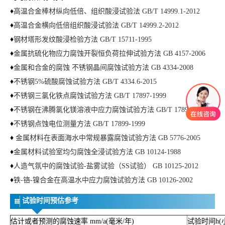
♦
高温合金棒材纵向低倍、组织酸浸试验法 GB/T 14999.1-2012
♦
高温合金横向低倍组织酸浸试验法 GB/T 14999.2-2012
♦
钢材塔形发纹酸浸检验方法 GB/T 15711-1995
♦
金属抗硫化物应力腐蚀开裂恒负荷拉伸试验方法 GB 4157-2006
♦
金属和合金的腐蚀 不锈钢晶间腐蚀试验方法 GB 4334-2008
♦
不锈钢5%硫酸腐蚀试验方法 GB/T 4334.6-2015
♦
不锈钢三氯化铁点腐蚀试验方法 GB/T 17897-1999
♦
不锈钢在沸腾氯化镁溶液中应力腐蚀试验方法 GB/T 17898-1999
♦
不锈钢点蚀电位测量方法 GB/T 17899-1999
♦
金属材料在表面海水中常规暴露腐蚀试验方法 GB 5776-2005
♦
金属材料试验室均匀腐蚀全浸试验方法 GB 10124-1988
♦
人造气氛中的腐蚀试验-盐雾试验（SS试验） GB 10125-2012
♦
铁-铬-镍合金在高温水中应力腐蚀试验方法 GB 10126-2002
试验时间预估参考
估计或者预测的腐蚀速率 mm/a(毫米/年)
试验时间h(