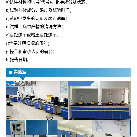
a)试样材料的牌号(代号)、化学成分及状态；
b)试验溶液成分、温度及试验时间；
c)试验中发生的现象及腐蚀速率；
d)试样上腐蚀产物的清洗方法；
e)腐蚀速率或增重腐蚀速率；
f)需要注明情况的备注；
g)操作和审核人员的署名；
h)报告日期。
实验室