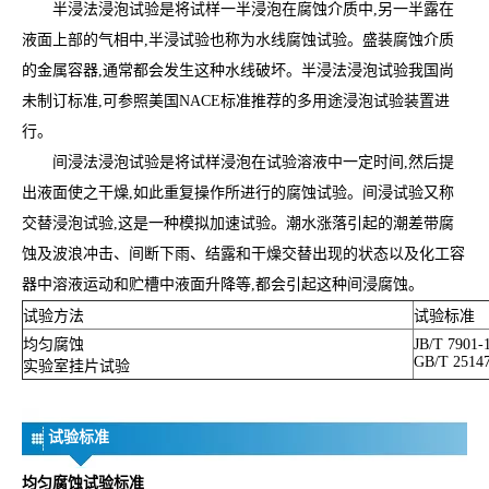
半浸法浸泡试验是将试样一半浸泡在腐蚀介质中,另一半露在
液面上部的气相中,半浸试验也称为水线腐蚀试验。盛装腐蚀介质
的金属容器,通常都会发生这种水线破坏。半浸法浸泡试验我国尚
未制订标准,可参照美国NACE标准推荐的多用途浸泡试验装置进
行。
间浸法浸泡试验是将试样浸泡在试验溶液中一定时间,然后提
出液面使之干燥,如此重复操作所进行的腐蚀试验。间浸试验又称
交替浸泡试验,这是一种模拟加速试验。潮水涨落引起的潮差带腐
蚀及波浪冲击、间断下雨、结露和干燥交替出现的状态以及化工容
器中溶液运动和贮槽中液面升降等,都会引起这种间浸腐蚀。
试验方法
试验标准
均匀腐蚀
JB/T 7901-
GB/T 2514
实验室挂片试验
试验标准
均匀腐蚀试验标准