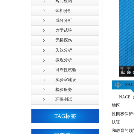
阀门检测
金相分析
成分分析
力学试验
无损探伤
失效分析
微观分析
可靠性试验
实验室建设
NA
检验服务
NACE
环保测试
地区
性阴极保护
TAG标签
认证
和教育的领