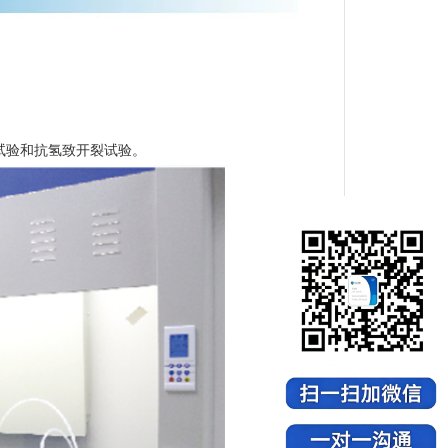
试验
和
抗氢致开裂试验
。