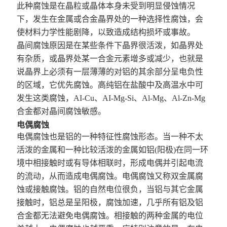
此种腐蚀是在晶粒或晶体本身未受到明显侵蚀情况
下，发生在金属或合金晶界处的一种选择性腐蚀，会
使材料力学性能剧降，以致造成结构损坏或事故。
晶间腐蚀
原因是在某些条件下晶界很活泼，如晶界处
有杂质，或晶界处某一合金元素增多或减少，也就是
说晶界上必须有一层薄薄的对铝的其余部分呈电负性
的区域，它优先腐蚀。高纯铝在盐酸中及高温水中可
发生这类腐蚀，AI-Cu、AI-Mg-Si、Al-Mg、Al-Zn-Mg
合金都对晶间腐蚀敏感。
电偶腐蚀
电偶腐蚀
也是铝的一种特征性腐蚀形态。当一种不太
活泼的金属和一种比较活泼的金属如铝(阳极)在同一环
境中相接触时或有导体相联时，形成电偶并引起电流
的流动，从而造成电偶腐蚀。电偶腐蚀又称双金属腐
蚀或接触腐蚀。铝的自然电位很负，当铝与其它金属
接触时，铝总是呈阳极，腐蚀加速，几乎所有铝及铝
合金都无法避免电偶腐蚀。相接触的两种金属的电位