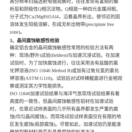
高分辨率扫描透射电镜观察时，往往发现有富铜的偏
析层和阴极性Q相沉淀物。Q相是一种四元金属间相，
分子式为Cu2Mg8Si5Al4，沿着晶界析出，使邻近的固
溶体发生阳极溶解，形成无析出物带(precipitate free
zone)。
3、晶间腐蚀敏感性检验
确定铝合金的晶间腐蚀敏感性常用的检验方法有两
种：现场(野外)试验(fieldtest)与加速沉浸试验。在加速
试验时，为了加快腐蚀进行，往往采用含有盐酸的氯
化钾溶液(ISO 11846 Method B)或加有过氧化氢的氯化
钾溶液(ASTM G110)。试验后对试样横截面进行金相观
察或测定其力学性能损失。
ISO 11846加速试验结果与海洋气氛现场试验结果有着
高度的一致性，但晶间腐蚀敏感性铝材在加速试验
时，在靠近试样表面的几乎所有晶界都发生严重的腐
蚀(均匀晶间腐蚀)，而现场试验试样表面仅在有限的地
区发生腐蚀(局部腐蚀)。尽管如此，加速试验仍是能准
确地判断材料是否有晶界腐蚀的标准方法。