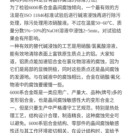
为了检验6000系合金晶间腐蚀倾向，一个最有效的方
法是在ISO 11846标准试验后进行碱液浸蚀再进行除污
处理，除污处理用浓硝酸液。不过在温度50~60℃、质
量分数5%~10%的NaOH溶液中浸蚀2~5min，对试验结
果会有所影响。
一种有效的替代碱浸蚀的工艺是用硝酸/氢氟酸溶液，
能有效地清除表面上富铁原生质点上的铝。大家知
道，铝质点能加速铝合金在氯化物溶液的腐蚀，因为
它们是局部的显微阴极，同时这些质点还是晶间腐蚀
的发源地。与在碱液中的腐蚀相比，合金在硝酸/氟化
物液中的腐蚀要缓慢一些。
6000系合金既是一类应用广、产量大、品种(牌号)多的
变形铝合金，也是
晶间腐蚀
敏感性大的变形合金之
一，但是只要生产中严格遵守工艺规范，特别是热处
理工艺，结构设计合理，制造精良，这种腐蚀完全可
以避免。6000系铝合金结构、零部件的晶间腐蚀敏感
性还与其工作环境密切相关，在设计结构时，宜给予