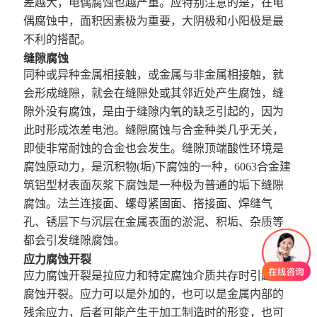
差越大，电偶腐蚀也越严重。应特别注意的是，在电
偶腐蚀中，面积因素极为重要，大阴极和小阳极是最
不利的搭配。
缝隙腐蚀
同种或异种金属相接触，或金属与非金属相接触，就
会形成缝隙，就会在缝隙处或其邻近处产生腐蚀，缝
隙外没有腐蚀，是由于缝隙内氧的缺乏引起的，因为
此时形成浓差电池。
缝隙腐蚀
与合金种类几乎无关，
即使非常耐蚀的合金也会发生。缝隙顶端酸性环境是
腐蚀原动力，是沉积物(垢)下腐蚀的一种，6063合金建
筑铝型材表面灰浆下腐蚀是一种极为普通的垢下缝隙
腐蚀。法兰连接面、螺母紧固面、搭接面、焊缝气
孔、锈层下与沉层在金属表面的淤泥、积垢、杂质等
都会引发缝隙腐蚀。
应力腐蚀开裂
应力腐蚀开裂是拉应力和特定腐蚀介质共存时引起的
腐蚀开裂。应力可以是外加的，也可以是金属内部的
残余应力，后者可能产生于加工制造时的形变，也可