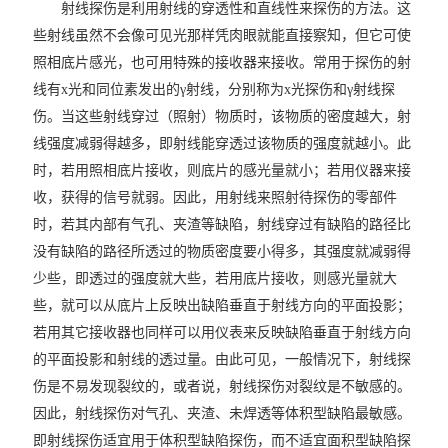
射线探伤是利用射线的穿透性和直线性来探伤的方法。这
些射线虽然不会像可见光那样凭肉眼就能直接察知，但它可使
照相底片感光，也可用特殊的接收器来接收。常用于探伤的射
线有x光和同位素发出的γ射线，分别称为x光探伤和γ射线探
伤。当这些射线穿过（照射）物质时，该物质的密度越大，射
线强度减弱得越多，即射线能穿透过该物质的强度就越小。此
时，若用照相底片接收，则底片的感光量就小；若用仪器来接
收，获得的信号就弱。因此，用射线来照射待探伤的零部件
时，若其内部有气孔、夹渣等缺陷，射线穿过有缺陷的路径比
没有缺陷的路径所透过的物质密度要小得多，其强度就减弱得
少些，即透过的强度就大些，若用底片接收，则感光量就大
些，就可以从底片上反映出缺陷垂直于射线方向的平面投影；
若用其它接收器也同样可以用仪表来反映缺陷垂直于射线方向
的平面投影和射线的透过量。由此可见，一般情况下，射线探
伤是不易发现裂纹的，或者说，射线探伤对裂纹是不敏感的。
因此，射线探伤对气孔、夹渣、未焊透等体积型缺陷最敏感。
即射线探伤适宜用于体积型缺陷探伤，而不适宜面积型缺陷探