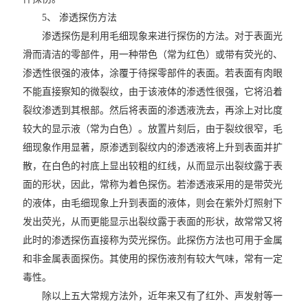
5、 渗透探伤方法
渗透探伤是利用毛细现象来进行探伤的方法。对于表面光
滑而清洁的零部件，用一种带色（常为红色）或带有荧光的、
渗透性很强的液体，涂覆于待探零部件的表面。若表面有肉眼
不能直接察知的微裂纹，由于该液体的渗透性很强，它将沿着
裂纹渗透到其根部。然后将表面的渗透液洗去，再涂上对比度
较大的显示液（常为白色）。放置片刻后，由于裂纹很窄，毛
细现象作用显著，原渗透到裂纹内的渗透液将上升到表面并扩
散，在白色的衬底上显出较粗的红线，从而显示出裂纹露于表
面的形状，因此，常称为着色探伤。若渗透液采用的是带荧光
的液体，由毛细现象上升到表面的液体，则会在紫外灯照射下
发出荧光，从而更能显示出裂纹露于表面的形状，故常常又将
此时的渗透探伤直接称为荧光探伤。此探伤方法也可用于金属
和非金属表面探伤。其使用的探伤液剂有较大气味，常有一定
毒性。
除以上五大常规方法外，近年来又有了红外、声发射等一