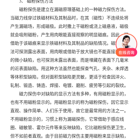
3、 磁粉探伤方法
磁粉探伤是建立在漏磁原理基础上的一种磁力探伤方法。
当磁力线穿过铁磁材料及其制品时，在其（磁性）不连续处将
产生漏磁场，形成磁极。此时撒上干磁粉或浇上磁悬液，磁极
就会吸附磁粉，产生用肉眼能直接观察的明显磁痕。因此，可
借助于该磁痕来显示铁磁材料及其制品的缺陷情况。磁粉探伤
法可探测露出表面，用肉眼或借助于放大镜也不能直接观察到
的微小缺陷，也可探测未露出表面，而是埋藏在表面下几毫米
的近表面缺陷。用这种方法虽然也能探查气孔、夹杂、未焊透
等体积型缺陷，但对面积型缺陷更灵敏，更适于检查因淬火、
轧制、锻造、铸造、焊接、电镀、磨削、疲劳等引起的裂纹。
磁力探伤中对缺陷的显示方法有多种，有用磁粉显示的，
也有不用磁粉显示的。用磁粉显示的称为磁粉探伤，因它显示
直观、操作简单、人们乐于使用，故它是最常用的方法之一。
不用磁粉显示的，习惯上称为漏磁探伤，它常借助于感应线
圈、磁敏管、霍尔元件等来反映缺陷，它比磁粉探伤更卫生，
但不如前者直观。由于目前磁力探伤主要用磁粉来显示缺陷，