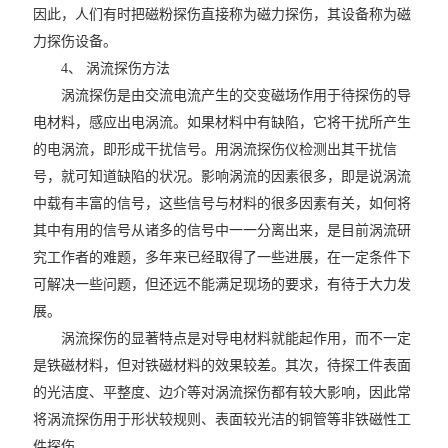
因此，人们有时把磁粉探伤直接称为磁力探伤，其设备称为磁
力探伤设备。
4、 涡流探伤方法
涡流探伤是由交流电流产生的交变磁场作用于待探伤的导
电材料，感应出电涡流。如果材料中有缺陷，它将干扰所产生
的电涡流，即形成干扰信号。用涡流探伤仪检测出其干扰信
号，就可知道缺陷的状况。影响涡流的因素很多，即是说涡流
中载有丰富的信号，这些信号与材料的很多因素有关，如何将
其中有用的信号从诸多的信号中一一分离出来，是目前涡流研
究工作者的难题，多年来已经取得了一些进展，在一定条件下
可解决一些问题，但还远不能满足现场的要求，有待于大力发
展。
涡流探伤的显著特点是对导电材料就能起作用，而不一定
是铁磁材料，但对铁磁材料的效果较差。其次，待探工件表面
的光洁度、平整度、边介等对涡流探伤都有较大影响，因此常
将涡流探伤用于形状较规则、表面较光洁的铜管等非铁磁性工
件探伤。