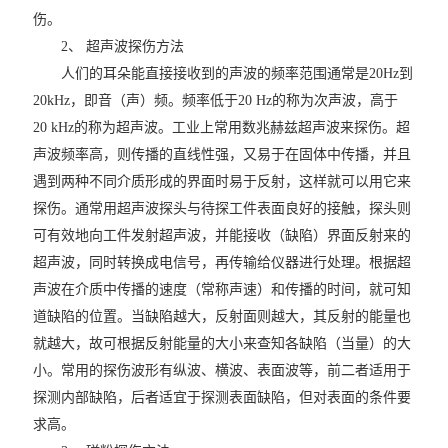
伤。
2、 超声波探伤方法
人们的耳朵能直接接收到的声波的频率范围通常是20Hz到
20kHz，即音（声）频。频率低于20 Hz的称为次声波，高于
20 kHz的称为超声波。工业上常用数兆赫兹超声波来探伤。超
声波频率高，则传播的直线性强，又易于在固体中传播，并且
遇到两种不同介质形成的界面时易于反射，这样就可以用它来
探伤。通常用超声波探头与待探工件表面良好的接触，探头则
可有效地向工件发射超声波，并能接收（缺陷）界面反射来的
超声波，同时转换成电信号，再传输给仪器进行处理。根据超
声波在介质中传播的速度（常称声速）和传播的时间，就可知
道缺陷的位置。当缺陷越大，反射面则越大，其反射的能量也
就越大，故可根据反射能量的大小来查知各缺陷（当量）的大
小。常用的探伤波形有纵波、横波、表面波等，前二者适用于
探测内部缺陷，后者适宜于探测表面缺陷，但对表面的条件要
求高。