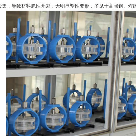
聚集，导致材料脆性开裂，无明显塑性变形，多见于高强钢、焊缝