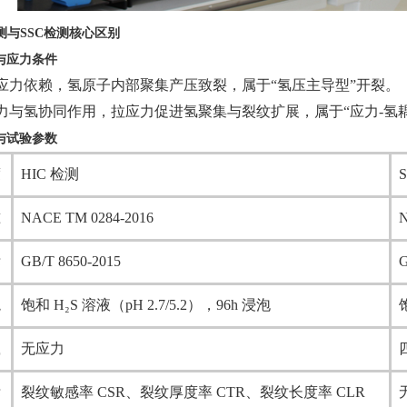
测与SSC检测核心区别
理与应力条件
应力依赖，氢原子内部聚集产压致裂，属于“氢压主导型”开裂。
力与氢协同作用，拉应力促进氢聚集与裂纹扩展，属于“应力-氢
准与试验参数
度
HIC 检测
准
NACE TM 0284-2016
N
标
GB/T 8650-2015
G
境
饱和 H₂S 溶液（pH 2.7/5.2），96h 浸泡
载
无应力
标
裂纹敏感率 CSR、裂纹厚度率 CTR、裂纹长度率 CLR