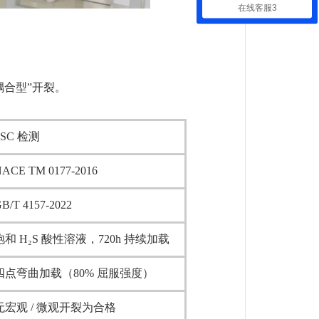
在线客服3
耦合型”开裂。
SSC 检测
ACE TM 0177-2016
B/T 4157-2022
饱和 H₂S 酸性溶液，720h 持续加载
四点弯曲加载（80% 屈服强度）
无宏观 / 微观开裂为合格